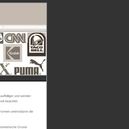
auffälliger und werden
eit beachtet.
Formen unterstützen die
geometrische Grund-