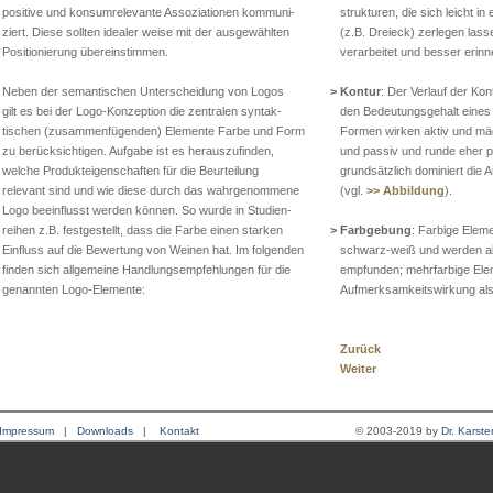
positive und konsumrelevante Assoziationen kommuni-
strukturen, die sich leicht i
ziert. Diese sollten idealer weise mit der ausgewählten
(z.B. Dreieck) zerlegen lass
Positionierung übereinstimmen.
verarbeitet und besser erinne
Neben der semantischen Unterscheidung von Logos
> Kontur
: Der Verlauf der Ko
gilt es bei der Logo-Konzeption die zentralen syntak-
den Bedeutungsgehalt eines L
tischen (zusammenfügenden) Elemente Farbe und Form
Formen wirken aktiv und mäch
zu berücksichtigen. Aufgabe ist es herauszufinden,
und passiv und runde eher p
welche Produkteigenschaften für die Beurteilung
grundsätzlich dominiert die 
relevant sind und wie diese durch das wahrgenommene
(vgl.
>> Abbildung
).
Logo beeinflusst werden können. So wurde in Studien-
reihen z.B. festgestellt, dass die Farbe einen starken
> Farbgebung
: Farbige Eleme
Einfluss auf die Bewertung von Weinen hat. Im folgenden
schwarz-weiß und werden allg
finden sich allgemeine Handlungsempfehlungen für die
empfunden; mehrfarbige Elem
genannten Logo-Elemente:
Aufmerksamkeitswirkung als 
Zurück
Weiter
Impressum
|
Downloads
|
Kontakt
© 2003-2019 by
Dr. Karste