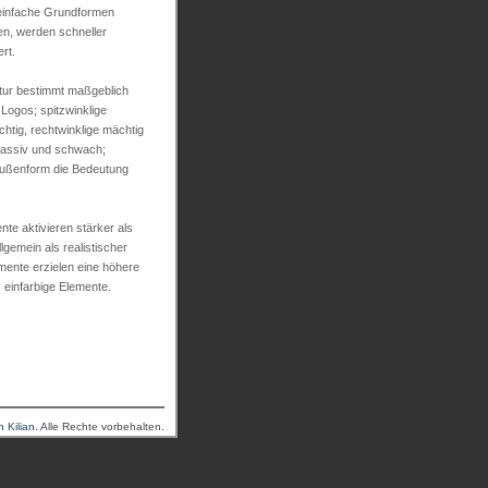
n einfache Grundformen
en, werden schneller
rt.
ntur bestimmt maßgeblich
ogos; spitzwinklige
tig, rechtwinklige mächtig
assiv und schwach;
Außenform die Bedeutung
nte aktivieren stärker als
emein als realistischer
ente erzielen eine höhere
einfarbige Elemente.
n Kilian
. Alle Rechte vorbehalten.