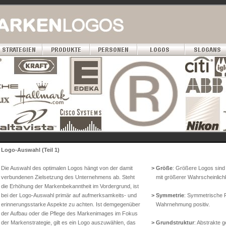
Logo-Auswahl (Teil 1)
Die Auswahl des optimalen Logos hängt von der damit
> Größe
: Größere Logos sind 
verbundenen Zielsetzung des Unternehmens ab. Steht
mit größerer Wahrscheinlichk
die Erhöhung der Markenbekanntheit im Vordergrund, ist
bei der Logo-Auswahl primär auf aufmerksamkeits- und
> Symmetrie
: Symmetrische 
erinnerungsstarke Aspekte zu achten. Ist demgegenüber
Wahrnehmung positiv.
der Aufbau oder die Pflege des Markenimages im Fokus
der Markenstrategie, gilt es ein Logo auszuwählen, das
> Grundstruktur
: Abstrakte 