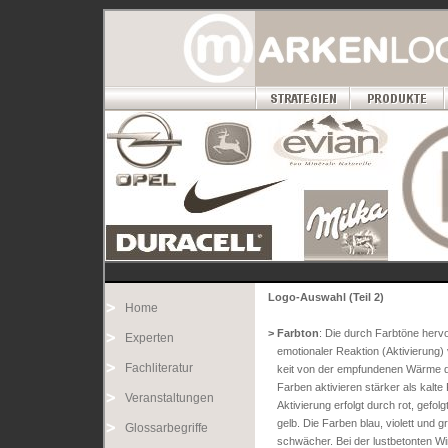
Logo-Auswahl (Teil 2)
Home
> Farbton
: Die durch Farbtöne her
Experten
emotionaler Reaktion (Aktivierung) v
Fachliteratur
keit von der empfundenen Wärme 
Farben aktivieren stärker als kalte 
Veranstaltungen
Aktivierung erfolgt durch rot, gefol
gelb. Die Farben blau, violett und gr
Glossarbegriffe
schwächer. Bei der lustbetonten Wi