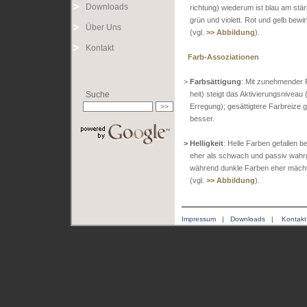
Downloads
richtung) wiederum ist blau am stärk
grün und violett. Rot und gelb bewi
Über Uns
(vgl.
>> Abbildung
).
Kontakt
Farb-Assoziationen
>
Farbsättigung
: Mit zunehmender F
Suche
heit) steigt das Aktivierungsniveau
Erregung); gesättigtere Farbreize 
besser.
> Helligkeit
: Helle Farben gefallen 
eher als schwach und passiv wah
während dunkle Farben eher mächtig
(vgl.
>> Abbildung
).
Impressum
|
Downloads
|
Kontakt