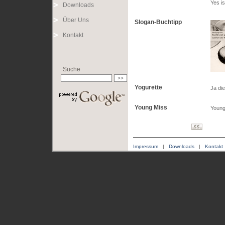
Yes i
Downloads
Über Uns
Slogan-Buchtipp
Kontakt
Suche
Yogurette
Ja die
Young Miss
Young 
Impressum
|
Downloads
|
Kontakt