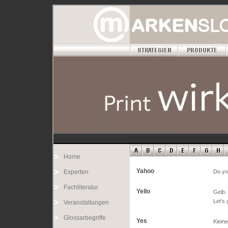
Home
Yahoo
Experten
Do yo
Fachliteratur
Yello
Gelb. 
Let's 
Veranstaltungen
Glossarbegriffe
Yes
Kleine