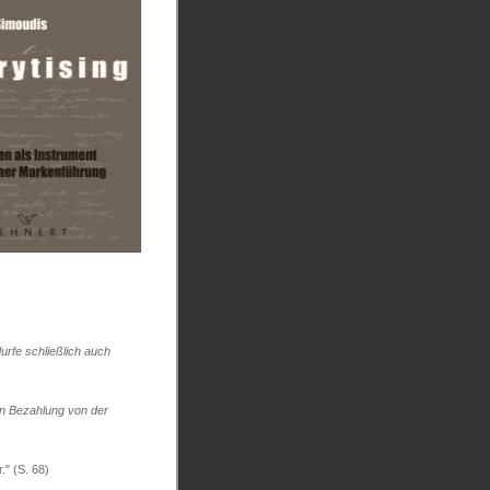
urfe schließlich auch
en Bezahlung von der
." (S. 68)