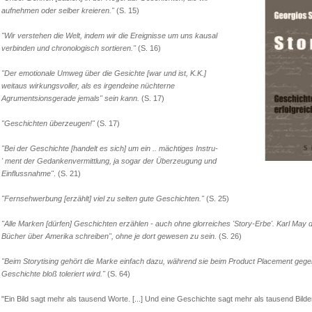
aufnehmen oder selber kreieren."
(S. 15)
"Wir verstehen die Welt, indem wir die Ereignisse um uns kausal
verbinden und chronologisch sortieren."
(S. 16)
"Der emotionale Umweg über die Gesichte [war und ist, K.K.]
weitaus wirkungsvoller, als es irgendeine nüchterne
Agrumentsionsgerade jemals" sein kann.
(S. 17)
"Geschichten überzeugen!"
(S. 17)
"Bei der Geschichte [handelt es sich] um ein .. mächtiges Instru-
' ment der Gedankenvermittlung, ja sogar der Überzeugung und
Einflussnahme"
. (S. 21)
"Fernsehwerbung [erzählt] viel zu selten gute Geschichten."
(S. 25)
"Alle Marken [dürfen] Geschichten erzählen - auch ohne glorreiches 'Story-Erbe'. Karl May d
Bücher über Amerika schreiben", ohne je dort gewesen zu sein.
(S. 26)
"Beim Storytising gehört die Marke einfach dazu, während sie beim Product Placement geg
Geschichte bloß toleriert wird."
(S. 64)
"Ein Bild sagt mehr als tausend Worte. [...] Und eine Geschichte sagt mehr als tausend Bilder