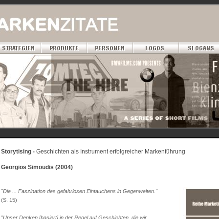
Storytising -
Geschichten als Instrument erfolgreicher Markenführung
Georgios Simoudis (2004)
"Die ... Faszination des gefahrlosen Eintauchens in Gegenwelten."
(S. 15)
"Unser Denken [basiert] in der Regel auf Geschichten, die wir