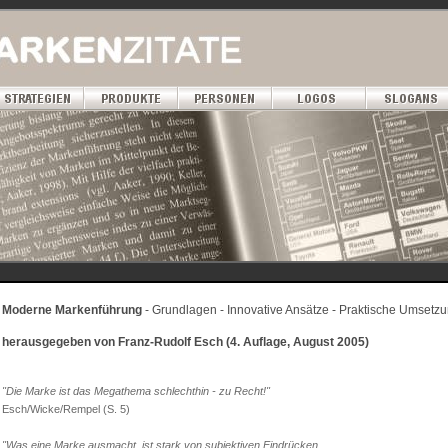
Moderne Markenführung
- Grundlagen - Innovative Ansätze - Praktische Umsetz
herausgegeben von Franz-Rudolf Esch (4. Auflage, August 2005)
"Die Marke ist das Megathema schlechthin - zu Recht!"
Esch/Wicke/Rempel (S. 5)
"Was eine Marke ausmacht, ist stark von subjektiven Eindrücken