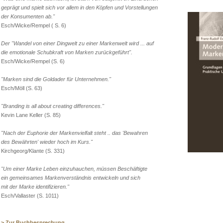
geprägt und spielt sich vor allem in den Köpfen und Vorstellungen
der Konsumenten ab."
Esch/Wicke/Rempel ( S. 6)
Der "Wandel von einer Dingwelt zu einer Markenwelt wird ... auf
die emotionale Schubkraft von Marken zurückgeführt".
Esch/Wicke/Rempel (S. 6)
"Marken sind die Goldader für Unternehmen."
Esch/Möll (S. 63)
"Branding is all about creating differences."
Kevin Lane Keller (S. 85)
"Nach der Euphorie der Markenvielfalt steht .. das 'Bewahren
des Bewährten' wieder hoch im Kurs."
Kirchgeorg/Klante (S. 331)
"Um einer Marke Leben einzuhauchen, müssen Beschäftigte
ein gemeinsames Markenverständnis entwickeln und sich
mit der Marke identifizieren."
Esch/Vallaster (S. 1011)
> Zur Buchbesprechung