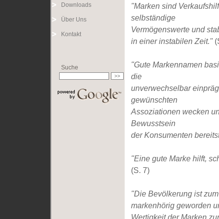
Downloads
"Marken sind Verkaufshil
selbständige
Über Uns
Vermögenswerte und stab
Kontakt
in einer instabilen Zeit."
(
"Gute Markennamen basi
Suche
die
unverwechselbar einpräg
gewünschten
Assoziationen wecken un
Bewusstsein
der Konsumenten bereitst
"Eine gute Marke hilft, sc
(S. 7)
"Die Bevölkerung ist zum
markenhörig geworden un
Wertigkeit der Marken zu