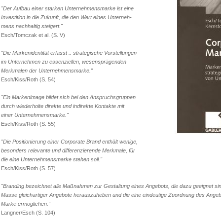
"Der Aufbau einer starken Unternehmensmarke ist eine
Investition in die Zukunft, die den Wert eines Unterneh-
mens nachhaltig steigert."
Esch/Tomczak et al. (S. V)
"Die Markenidentität erfasst .. strategische Vorstellungen
im Unternehmen zu essenziellen, wesensprägenden
Merkmalen der Unternehmensmarke."
Esch/Kiss/Roth (S. 54)
"Ein Markenimage bildet sich bei den Anspruchsgruppen
durch wiederholte direkte und indirekte Kontakte mit
einer Unternehmensmarke."
Esch/Kiss/Roth (S. 55)
"Die Positionierung einer Corporate Brand enthält wenige,
besonders relevante und differenzierende Merkmale, für
die eine Unternehmensmarke stehen soll."
Esch/Kiss/Roth (S. 57)
"Branding bezeichnet alle Maßnahmen zur Gestaltung eines Angebots, die dazu geeignet sin
Masse gleichartiger Angebote herauszuheben und die eine eindeutige Zuordnung des Angeb
Marke ermöglichen."
Langner/Esch (S. 104)