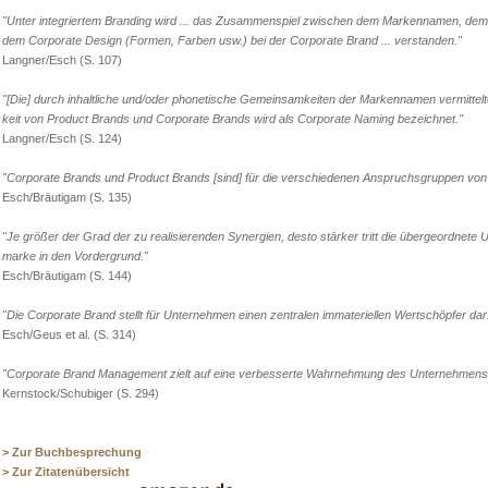
"Unter integriertem Branding wird ... das Zusammenspiel zwischen dem Markennamen, de
dem Corporate Design (Formen, Farben usw.) bei der Corporate Brand ... verstanden."
Langner/Esch (S. 107)
"[Die] durch inhaltliche und/oder phonetische Gemeinsamkeiten der Markennamen vermitte
keit von Product Brands und Corporate Brands wird als Corporate Naming bezeichnet."
Langner/Esch (S. 124)
"Corporate Brands und Product Brands [sind] für die verschiedenen Anspruchsgruppen von 
Esch/Bräutigam (S. 135)
"Je größer der Grad der zu realisierenden Synergien, desto stärker tritt die übergeordnete
marke in den Vordergrund."
Esch/Bräutigam (S. 144)
"Die Corporate Brand stellt für Unternehmen einen zentralen immateriellen Wertschöpfer dar
Esch/Geus et al. (S. 314)
"Corporate Brand Management zielt auf eine verbesserte Wahrnehmung des Unternehmens
Kernstock/Schubiger (S. 294)
> Zur Buchbesprechung
> Zur Zitatenübersicht