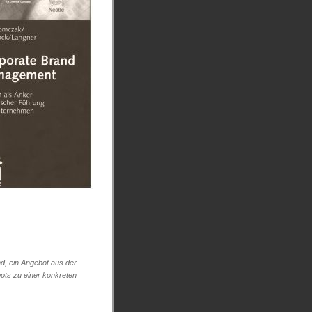
d, ein Angebot aus der
ots zu einer konkreten