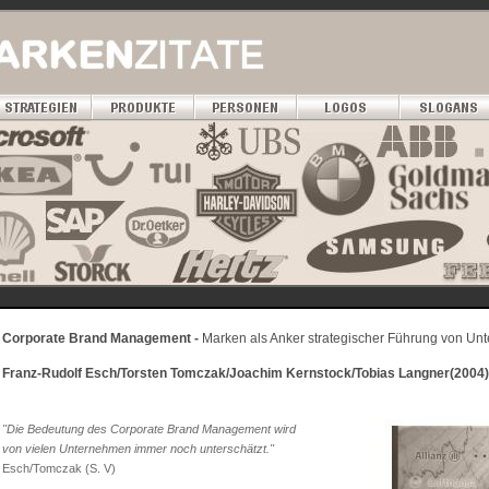
Corporate Brand Management -
Marken als Anker strategischer Führung von U
Franz-Rudolf Esch/Torsten Tomczak/Joachim Kernstock/Tobias Langner(2004)
"Die Bedeutung des Corporate Brand Management wird
von vielen Unternehmen immer noch unterschätzt."
Esch/Tomczak (S. V)