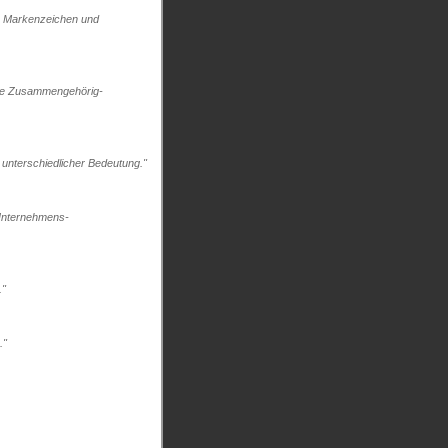
m Markenzeichen und
lte Zusammengehörig-
unterschiedlicher Bedeutung."
 Unternehmens-
."
."